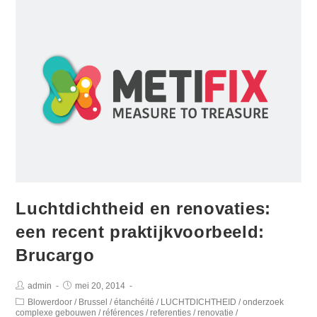
Luchtdichtheid en renovaties:
een recent praktijkvoorbeeld:
Brucargo
admin
mei 20, 2014
Blowerdoor
/
Brussel
/
étanchéité
/
LUCHTDICHTHEID
/
onderzoek
complexe gebouwen
/
références
/
referenties
/
renovatie
/