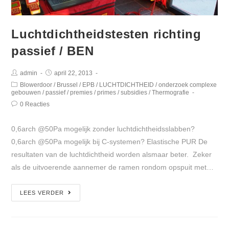
Luchtdichtheidstesten richting
passief / BEN
admin
april 22, 2013
Blowerdoor
/
Brussel
/
EPB
/
LUCHTDICHTHEID
/
onderzoek complexe
gebouwen
/
passief
/
premies
/
primes
/
subsidies
/
Thermografie
0 Reacties
0,6arch @50Pa mogelijk zonder luchtdichtheidsslabben?
0,6arch @50Pa mogelijk bij C-systemen? Elastische PUR De
resultaten van de luchtdichtheid worden alsmaar beter. Zeker
als de uitvoerende aannemer de ramen rondom opspuit met…
LEES VERDER