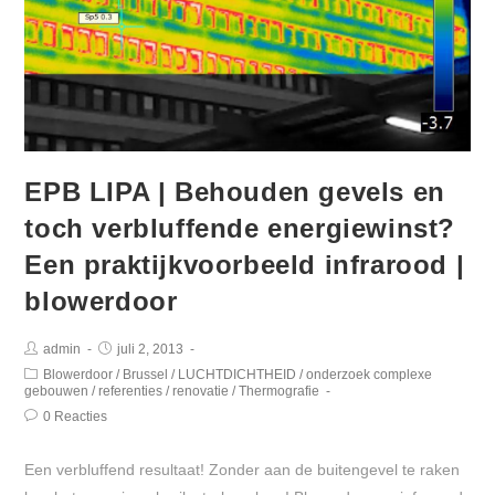
EPB LIPA | Behouden gevels en
toch verbluffende energiewinst?
Een praktijkvoorbeeld infrarood |
blowerdoor
admin
juli 2, 2013
Blowerdoor
/
Brussel
/
LUCHTDICHTHEID
/
onderzoek complexe
gebouwen
/
referenties
/
renovatie
/
Thermografie
0 Reacties
Een verbluffend resultaat! Zonder aan de buitengevel te raken