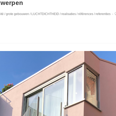
ntwerpen
ité
/
grote gebouwen
/
LUCHTDICHTHEID
/
realisaties
/
références
/
referenties