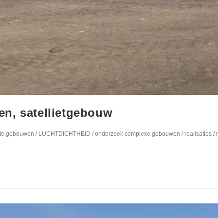
n, satellietgebouw
ote gebouwen
/
LUCHTDICHTHEID
/
onderzoek complexe gebouwen
/
realisaties
/