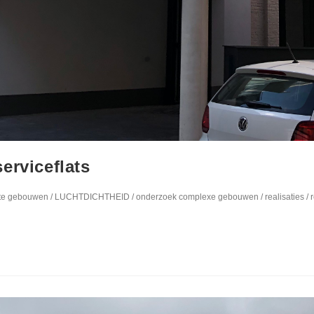
erviceflats
te gebouwen
/
LUCHTDICHTHEID
/
onderzoek complexe gebouwen
/
realisaties
/