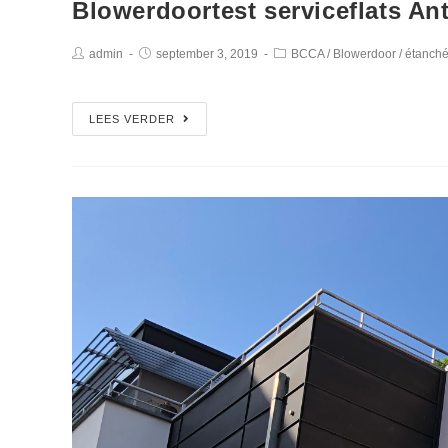
Blowerdoortest serviceflats A
admin
september 3, 2019
BCCA
/
Blowerdoor
/
étanché
LEES VERDER