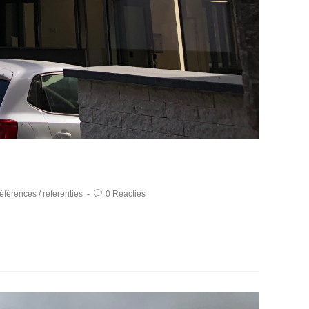
références
/
referenties
0 Reacties