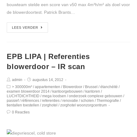
bouwteam stelde een score van v50 max 4m³h/m² als doel voor
de blowerdoortest. Patrick Brants…
LEES VERDER
EPB LIPA | Referenties
blowerdoor – IR scan
admin
augustus 14, 2012
> 300000m³
/
appartementen
/
Blowerdoor
/
Brussel
/
étanchéité
/
examen blowerdoor 2014
/
kantoorgebouwen
/
kantoren
/
LUCHTDICHTHEID
/
mega loodsen
/
onderzoek complexe gebouwen
/
passief
/
références
/
referenties
/
renovatie
/
scholen
/
Thermografie
/
tientallen toestellen
/
zorghotel
/
zorghotel woonzorgcentrum
0 Reacties