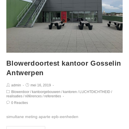
Blowerdoortest kantoor Gosselin
Antwerpen
admin
mei 16, 2019
Blowerdoor
/
kantoorgebouwen
/
kantoren
/
LUCHTDICHTHEID
/
realisaties
/
références
/
referenties
0 Reacties
simultane meting aparte epb-eenheden