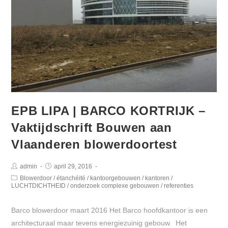
EPB LIPA | BARCO KORTRIJK –
Vaktijdschrift Bouwen aan
Vlaanderen blowerdoortest
admin
april 29, 2016
Blowerdoor
/
étanchéité
/
kantoorgebouwen
/
kantoren
/
LUCHTDICHTHEID
/
onderzoek complexe gebouwen
/
referenties
Barco blowerdoor maart 2016 Het Barco hoofdkantoor is een
architecturaal maar tevens energiezuinig gebouw. Het