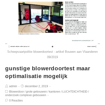
Scheepvaartpolitie blowerdoortest - artikel Bouwen aan Vlaanderen
09/2019
gunstige blowerdoortest maar
optimalisatie mogelijk
admin
december 2, 2019
Blowerdoor
/
grote gebouwen
/
kantoren
/
LUCHTDICHTHEID
/
onderzoek complexe gebouwen
0 Reacties