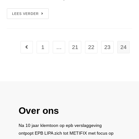
LEES VERDER
1
…
21
22
23
24
Over ons
Na 10 jaar klemtoon op epb verslaggeving
ontpopt
EPB LIPA
zich tot
METIFIX
met focus op