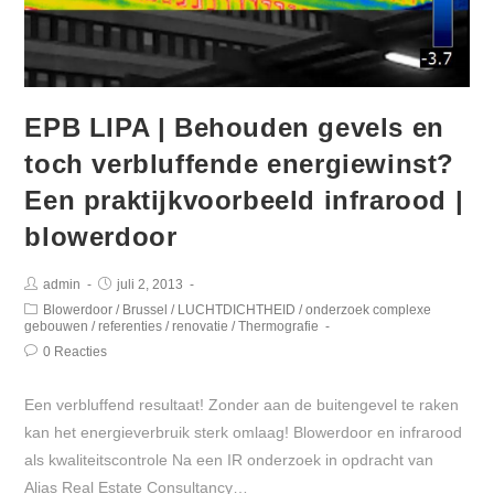
EPB LIPA | Behouden gevels en
toch verbluffende energiewinst?
Een praktijkvoorbeeld infrarood |
blowerdoor
admin
juli 2, 2013
Blowerdoor
/
Brussel
/
LUCHTDICHTHEID
/
onderzoek complexe
gebouwen
/
referenties
/
renovatie
/
Thermografie
0 Reacties
Een verbluffend resultaat! Zonder aan de buitengevel te raken
kan het energieverbruik sterk omlaag! Blowerdoor en infrarood
als kwaliteitscontrole Na een IR onderzoek in opdracht van
Alias Real Estate Consultancy…