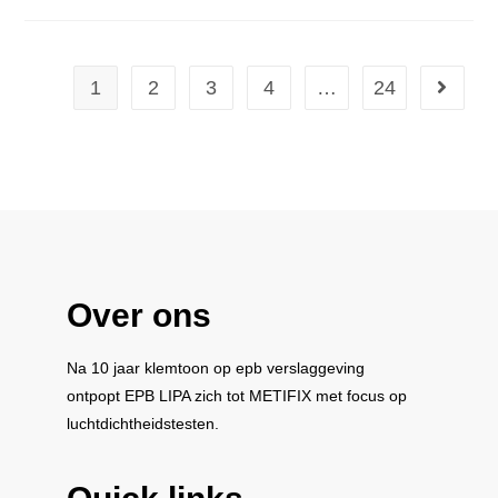
1
2
3
4
…
24
Over ons
Na 10 jaar klemtoon op epb verslaggeving
ontpopt
EPB LIPA
zich tot
METIFIX
met focus op
luchtdichtheidstesten.