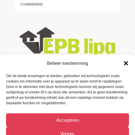
Cookiebeleid
Beheer toestemming
Contacteer ons
Om de beste ervaringen te bieden, gebruiken wij technologieën zoals
cookies om informatie over je apparaat op te slaan en/of te raadplegen.
Door in te stemmen met deze technologieën kunnen wij gegevens zoals
Oude Baan 3 B1,
surfgedrag of unieke ID's op deze site verwerken. Als je geen toestemming
9200 Oudegem (Dendermonde).
geeft of uw toestemming intrekt, kan dit een nadelige invloed hebben op
bepaalde functies en mogelijkheden.
Tel:
(+32) 52 33 55 87
Accepteren
info@metiﬁx.be
BTW 0832.896.339
Weiger