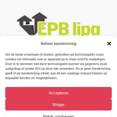
Beheer toestemming
Contacteer ons
Om de beste ervaringen te bieden, gebruiken wij technologieën zoals
cookies om informatie over je apparaat op te slaan en/of te raadplegen.
Door in te stemmen met deze technologieën kunnen wij gegevens zoals
Oude Baan 3 B1,
surfgedrag of unieke ID's op deze site verwerken. Als je geen toestemming
9200 Oudegem (Dendermonde).
geeft of uw toestemming intrekt, kan dit een nadelige invloed hebben op
bepaalde functies en mogelijkheden.
Tel:
(+32) 52 33 55 87
Accepteren
info@metiﬁx.be
BTW 0832.896.339
Weiger
Bekijk Facebookpagina
Bekijk voorkeuren