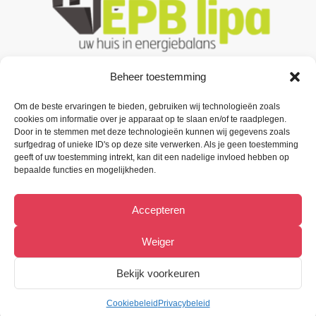
Beheer toestemming
Om de beste ervaringen te bieden, gebruiken wij technologieën zoals
Contacteer ons
cookies om informatie over je apparaat op te slaan en/of te raadplegen.
Door in te stemmen met deze technologieën kunnen wij gegevens zoals
Oude Baan 3 B1,
surfgedrag of unieke ID's op deze site verwerken. Als je geen toestemming
9200 Oudegem (Dendermonde).
geeft of uw toestemming intrekt, kan dit een nadelige invloed hebben op
bepaalde functies en mogelijkheden.
Tel:
(+32) 52 33 55 87
Accepteren
info@metiﬁx.be
BTW 0832.896.339
Weiger
Bekijk Facebookpagina
Bekijk voorkeuren
Cookiebeleid
Privacybeleid