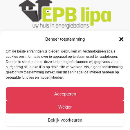
Beheer toestemming
Om de beste ervaringen te bieden, gebruiken wij technologieën zoals
Contacteer ons
cookies om informatie over je apparaat op te slaan en/of te raadplegen.
Door in te stemmen met deze technologieën kunnen wij gegevens zoals
Oude Baan 3 B1,
surfgedrag of unieke ID's op deze site verwerken. Als je geen toestemming
9200 Oudegem (Dendermonde).
geeft of uw toestemming intrekt, kan dit een nadelige invloed hebben op
bepaalde functies en mogelijkheden.
Tel:
(+32) 52 33 55 87
Accepteren
info@metiﬁx.be
BTW 0832.896.339
Weiger
Bekijk Facebookpagina
Bekijk voorkeuren