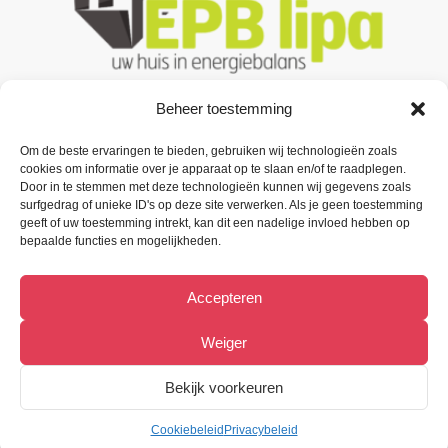
Beheer toestemming
Om de beste ervaringen te bieden, gebruiken wij technologieën zoals
Contacteer ons
cookies om informatie over je apparaat op te slaan en/of te raadplegen.
Door in te stemmen met deze technologieën kunnen wij gegevens zoals
Oude Baan 3 B1,
surfgedrag of unieke ID's op deze site verwerken. Als je geen toestemming
9200 Oudegem (Dendermonde).
geeft of uw toestemming intrekt, kan dit een nadelige invloed hebben op
bepaalde functies en mogelijkheden.
Tel:
(+32) 52 33 55 87
Accepteren
info@metiﬁx.be
BTW 0832.896.339
Weiger
Bekijk Facebookpagina
Bekijk voorkeuren
Cookiebeleid
Privacybeleid