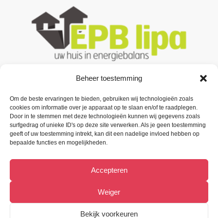
Beheer toestemming
Om de beste ervaringen te bieden, gebruiken wij technologieën zoals
Contacteer ons
cookies om informatie over je apparaat op te slaan en/of te raadplegen.
Door in te stemmen met deze technologieën kunnen wij gegevens zoals
Oude Baan 3 B1,
surfgedrag of unieke ID's op deze site verwerken. Als je geen toestemming
9200 Oudegem (Dendermonde).
geeft of uw toestemming intrekt, kan dit een nadelige invloed hebben op
bepaalde functies en mogelijkheden.
Tel:
(+32) 52 33 55 87
Accepteren
info@metiﬁx.be
BTW 0832.896.339
Weiger
Bekijk Facebookpagina
Bekijk voorkeuren