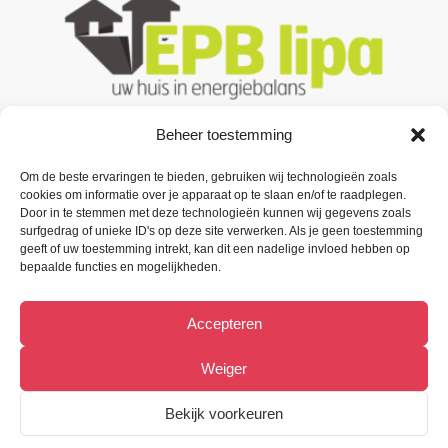
Beheer toestemming
Om de beste ervaringen te bieden, gebruiken wij technologieën zoals
Contacteer ons
cookies om informatie over je apparaat op te slaan en/of te raadplegen.
Door in te stemmen met deze technologieën kunnen wij gegevens zoals
Oude Baan 3 B1,
surfgedrag of unieke ID's op deze site verwerken. Als je geen toestemming
9200 Oudegem (Dendermonde).
geeft of uw toestemming intrekt, kan dit een nadelige invloed hebben op
bepaalde functies en mogelijkheden.
Tel:
(+32) 52 33 55 87
Accepteren
info@metiﬁx.be
BTW 0832.896.339
Weiger
Bekijk Facebookpagina
Bekijk voorkeuren