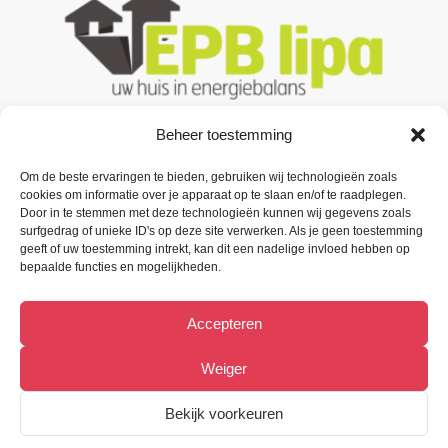
Beheer toestemming
Om de beste ervaringen te bieden, gebruiken wij technologieën zoals
Contacteer ons
cookies om informatie over je apparaat op te slaan en/of te raadplegen.
Door in te stemmen met deze technologieën kunnen wij gegevens zoals
Oude Baan 3 B1,
surfgedrag of unieke ID's op deze site verwerken. Als je geen toestemming
9200 Oudegem (Dendermonde).
geeft of uw toestemming intrekt, kan dit een nadelige invloed hebben op
bepaalde functies en mogelijkheden.
Tel:
(+32) 52 33 55 87
Accepteren
info@metiﬁx.be
BTW 0832.896.339
Weiger
Bekijk Facebookpagina
Bekijk voorkeuren