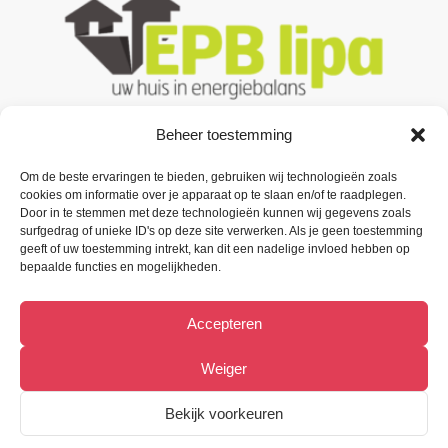
Beheer toestemming
Om de beste ervaringen te bieden, gebruiken wij technologieën zoals
Contacteer ons
cookies om informatie over je apparaat op te slaan en/of te raadplegen.
Door in te stemmen met deze technologieën kunnen wij gegevens zoals
Oude Baan 3 B1,
surfgedrag of unieke ID's op deze site verwerken. Als je geen toestemming
9200 Oudegem (Dendermonde).
geeft of uw toestemming intrekt, kan dit een nadelige invloed hebben op
bepaalde functies en mogelijkheden.
Tel:
(+32) 52 33 55 87
Accepteren
info@metiﬁx.be
BTW 0832.896.339
Weiger
Bekijk Facebookpagina
Bekijk voorkeuren