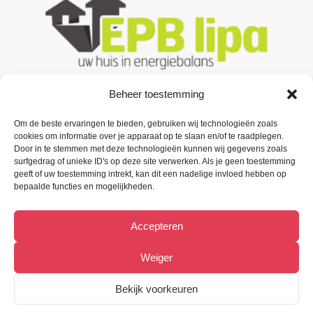
Beheer toestemming
Om de beste ervaringen te bieden, gebruiken wij technologieën zoals
Contacteer ons
cookies om informatie over je apparaat op te slaan en/of te raadplegen.
Door in te stemmen met deze technologieën kunnen wij gegevens zoals
Oude Baan 3 B1,
surfgedrag of unieke ID's op deze site verwerken. Als je geen toestemming
9200 Oudegem (Dendermonde).
geeft of uw toestemming intrekt, kan dit een nadelige invloed hebben op
bepaalde functies en mogelijkheden.
Tel:
(+32) 52 33 55 87
Accepteren
info@metiﬁx.be
BTW 0832.896.339
Weiger
Bekijk Facebookpagina
Bekijk voorkeuren