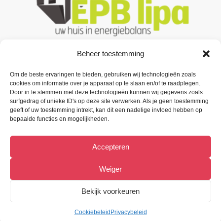
Beheer toestemming
Om de beste ervaringen te bieden, gebruiken wij technologieën zoals
Contacteer ons
cookies om informatie over je apparaat op te slaan en/of te raadplegen.
Door in te stemmen met deze technologieën kunnen wij gegevens zoals
Oude Baan 3 B1,
surfgedrag of unieke ID's op deze site verwerken. Als je geen toestemming
9200 Oudegem (Dendermonde).
geeft of uw toestemming intrekt, kan dit een nadelige invloed hebben op
bepaalde functies en mogelijkheden.
Tel:
(+32) 52 33 55 87
Accepteren
info@metiﬁx.be
BTW 0832.896.339
Weiger
Bekijk Facebookpagina
Bekijk voorkeuren
Cookiebeleid
Privacybeleid