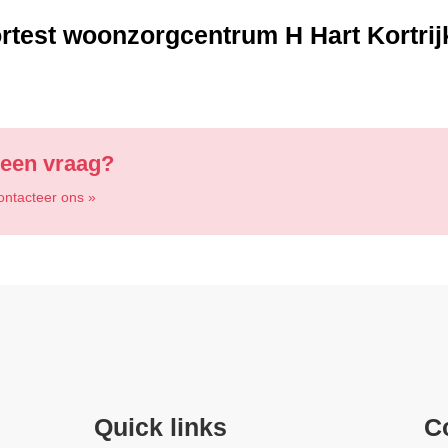
test woonzorgcentrum H Hart Kortrijk
t een vraag?
contacteer ons »
Quick links
C