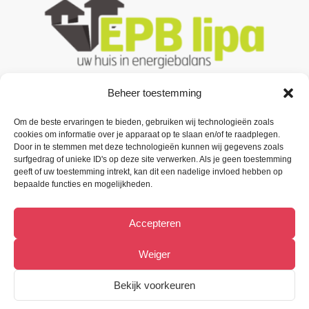
Beheer toestemming
Om de beste ervaringen te bieden, gebruiken wij technologieën zoals
Contacteer ons
cookies om informatie over je apparaat op te slaan en/of te raadplegen.
Door in te stemmen met deze technologieën kunnen wij gegevens zoals
Oude Baan 3 B1,
surfgedrag of unieke ID's op deze site verwerken. Als je geen toestemming
9200 Oudegem (Dendermonde).
geeft of uw toestemming intrekt, kan dit een nadelige invloed hebben op
bepaalde functies en mogelijkheden.
Tel:
(+32) 52 33 55 87
Accepteren
info@metiﬁx.be
BTW 0832.896.339
Weiger
Bekijk Facebookpagina
Bekijk voorkeuren