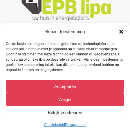
Beheer toestemming
Om de beste ervaringen te bieden, gebruiken wij technologieën zoals
Contacteer ons
cookies om informatie over je apparaat op te slaan en/of te raadplegen.
Door in te stemmen met deze technologieën kunnen wij gegevens zoals
Oude Baan 3 B1,
surfgedrag of unieke ID's op deze site verwerken. Als je geen toestemming
9200 Oudegem (Dendermonde).
geeft of uw toestemming intrekt, kan dit een nadelige invloed hebben op
bepaalde functies en mogelijkheden.
Tel:
(+32) 52 33 55 87
Accepteren
info@metiﬁx.be
BTW 0832.896.339
Weiger
Bekijk Facebookpagina
Bekijk voorkeuren
Cookiebeleid
Privacybeleid