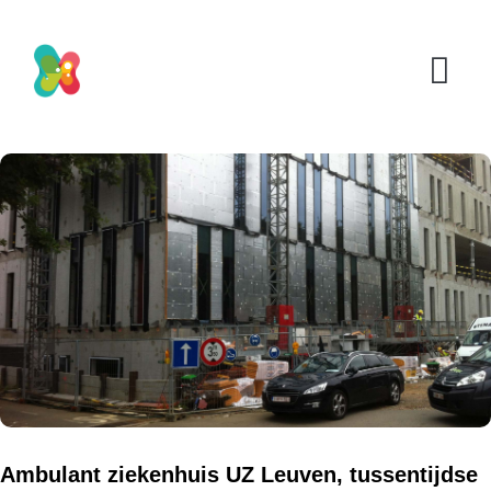
Ambulant ziekenhuis UZ Leuven, tussentijdse