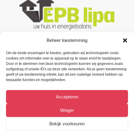
Beheer toestemming
Om de beste ervaringen te bieden, gebruiken wij technologieën zoals
Contacteer ons
cookies om informatie over je apparaat op te slaan en/of te raadplegen.
Door in te stemmen met deze technologieën kunnen wij gegevens zoals
Oude Baan 3 B1,
surfgedrag of unieke ID's op deze site verwerken. Als je geen toestemming
9200 Oudegem (Dendermonde).
geeft of uw toestemming intrekt, kan dit een nadelige invloed hebben op
bepaalde functies en mogelijkheden.
Tel:
(+32) 52 33 55 87
Accepteren
info@metiﬁx.be
BTW 0832.896.339
Weiger
Bekijk Facebookpagina
Bekijk voorkeuren